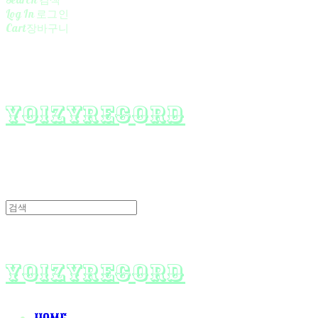
Log In
로그인
Cart
장바구니
yoizyrecord
yoizyrecord