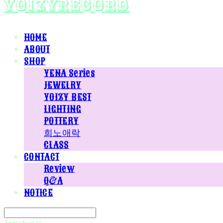
yoizyrecord
HOME
ABOUT
SHOP
YENA Series
JEWELRY
YOIZY BEST
LIGHTING
POTTERY
희노애락
CLASS
CONTACT
Review
Q&A
NOTICE
Search
검색