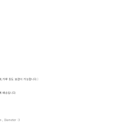
체,가루 등도 보관이 가능합니다.)
께 배송됩니다.
m , Diameter :3