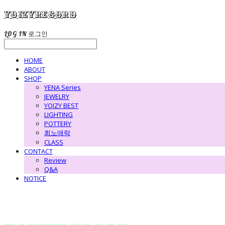
yoizyrecord
LOG IN
로그인
HOME
ABOUT
SHOP
YENA Series
JEWELRY
YOIZY BEST
LIGHTING
POTTERY
희노애락
CLASS
CONTACT
Review
Q&A
NOTICE