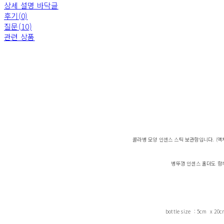
상세 설명 바닥글
후기(0)
질문(10)
관련 상품
콜라병 모양 인센스 스틱 보관함입니다. (액
병뚜껑 인센스 홀더도 함
bottle size : 5cm x 20c