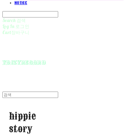
NOTICE
Search
검색
Log In
로그인
Cart
장바구니
yoizyrecord
hippie
story