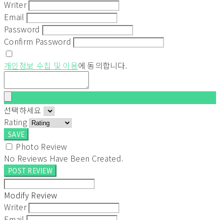
Writer
Email
Password
Confirm Password
개인정보 수집 및 이용
에 동의합니다.
선택하세요
Rating
SAVE
Photo Review
No Reviews Have Been Created.
POST REVIEW
Modify Review
Writer
Email