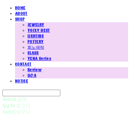
HOME
ABOUT
SHOP
JEWELRY
YOIZY BEST
LIGHTING
POTTERY
희노애락
CLASS
YENA Series
CONTACT
Review
Q&A
NOTICE
Search
검색
Log In
로그인
Cart
장바구니