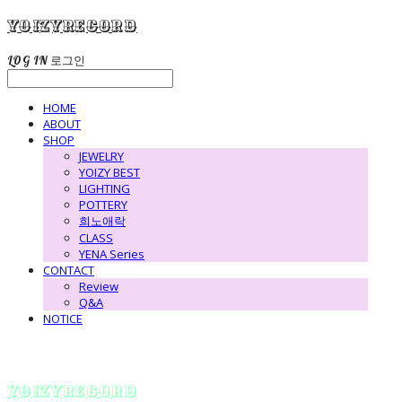
yoizyrecord
LOG IN
로그인
HOME
ABOUT
SHOP
JEWELRY
YOIZY BEST
LIGHTING
POTTERY
희노애락
CLASS
YENA Series
CONTACT
Review
Q&A
NOTICE
yoizyrecord