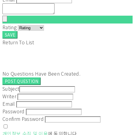
Rating
SAVE
Return To List
No Questions Have Been Created.
POST QUESTION
Subject
Writer
Email
Password
Confirm Password
개인정보 수집 및 이용
에 동의합니다.