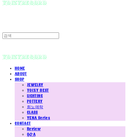
yoizyrecord
yoizyrecord
HOME
ABOUT
SHOP
JEWELRY
YOIZY BEST
LIGHTING
POTTERY
희노애락
CLASS
YENA Series
CONTACT
Review
Q&A